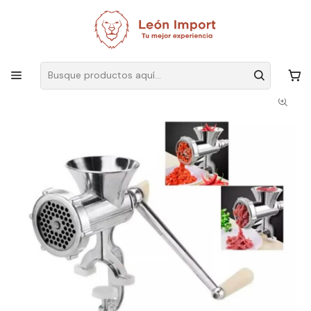
Envíos GRATIS
por compras sobre $19.990
Inicio
Hogar
Cocina
Utensilios
Picadora de Carne y Pasta Procesador de Alimentos Manual