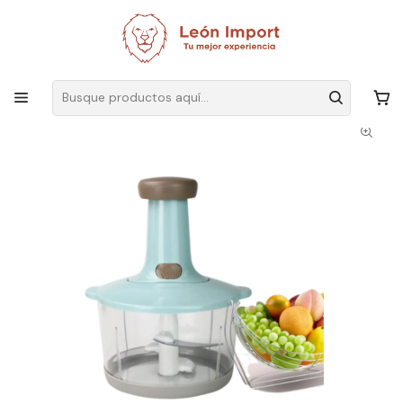
Envíos GRATIS
por compras sobre $19.990
Inicio
Electrodomésticos
Procesadores
Manuales
Picadora de Verduras A Presión Manual de Cocina de 700ML