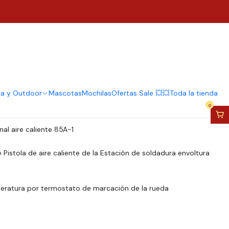
r 2000w Multifuncional
e 85a-1
regar al Carro
Comprar ahora
za y Outdoor
Mascotas
Mochilas
Ofertas Sale 💥💥
Toda la tienda
0
al aire caliente 85A-1
Pistola de aire caliente de la Estación de soldadura envoltura
peratura por termostato de marcación de la rueda