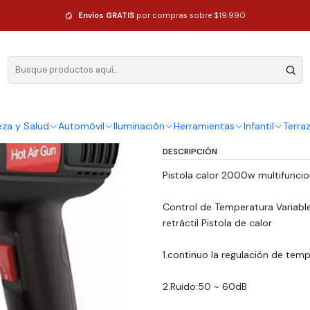
e Caliente 85a-1
Envíos GRATIS
por compras sobre $19.990
|
Pistola Calo
Aire Calient
Ag
eza y Salud
Automóvil
Iluminación
Herramientas
Infantil
Terra
Cantidad
DESCRIPCIÓN
Pistola calor 2000w multifuncion
Control de Temperatura Variable 
retráctil Pistola de calor
1.continuo la regulación de tem
2.Ruido:50 ~ 60dB