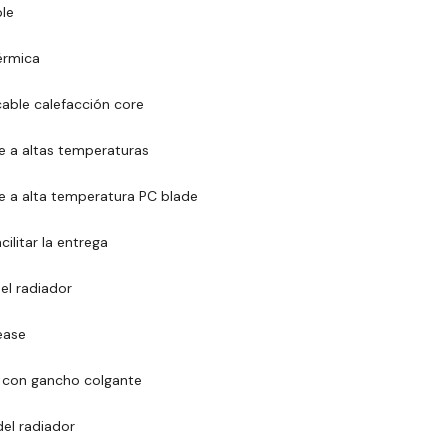
le
érmica
cable calefacción core
te a altas temperaturas
te a alta temperatura PC blade
ilitar la entrega
el radiador
cease
co con gancho colgante
del radiador