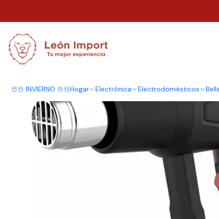
Inicio
Ver Todos Los Productos
Pistola Calor 2000w Multifuncional Air
☃️☃️ INVIERNO ☃️☃️
Hogar
Electrónica
Electrodomésticos
Bell