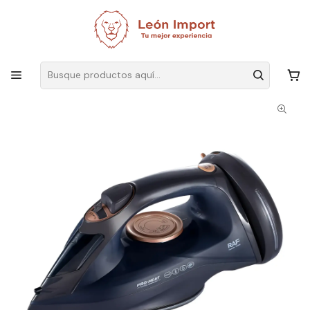
Envíos GRATIS
por compras sobre $19.990
Inicio
Hogar
Cocina
Electrodomésticos
Plancha De Ropa A Vapor 2200w R.1349 Raf Negro Plancha
Inalámbrica