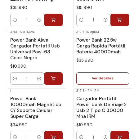
$35.990
$15.990
Cantidad
Cantidad
3768-SOL
|
AIWA
31217-IRM
|
IRM
No disponible
Power Bank Aiwa
Power Bank 22.5w
Cargador Portatil Usb
Carga Rapida Portátil
Universal Paw-68
Batería 40000mah
Color Negro
$35.990
$10.990
Ver detalles
Cantidad
|
31218-IRM
|
IRM
Power Bank
Cargador Portátil
10000mah Magnético
Power bank De Viaje 2
C/ Soporte Celular
Usb 2 Tipo C 30000
Super Carga
Mha IRM
$34.990
$19.990