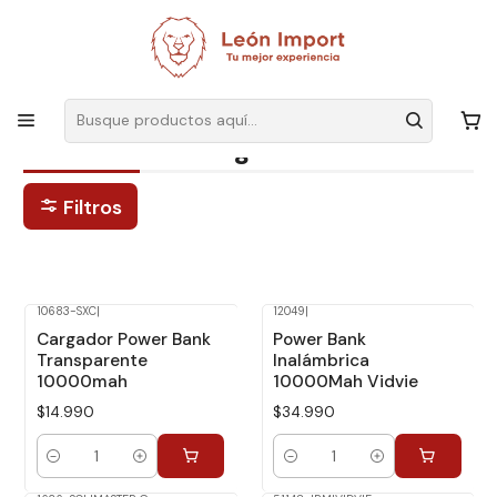
Envíos GRATIS
por compras sobre $19.990
Inicio
Power Bank Cargador
Power Bank Cargador
Filtros
10683-SXC
|
12049
|
Cargador Power Bank
Power Bank
Transparente
Inalámbrica
10000mah
10000Mah Vidvie
$14.990
$34.990
Cantidad
Cantidad