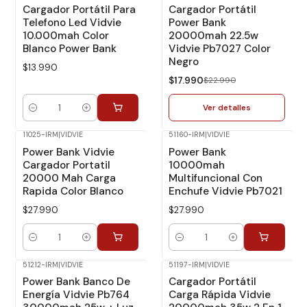
-22%
Dcto.
Cargador Portátil Para
Cargador Portátil
No disponible
Telefono Led Vidvie
Power Bank
10.000mah Color
20000mah 22.5w
Blanco Power Bank
Vidvie Pb7027 Color
Negro
$13.990
$17.990
$22.990
Ver detalles
Cantidad
11025-IRM
|
VIDVIE
51160-IRM
|
VIDVIE
Power Bank Vidvie
Power Bank
Cargador Portatil
10000mah
20000 Mah Carga
Multifuncional Con
Rapida Color Blanco
Enchufe Vidvie Pb7021
$27.990
$27.990
Cantidad
Cantidad
51212-IRM
|
VIDVIE
51197-IRM
|
VIDVIE
Power Bank Banco De
Cargador Portátil
Energía Vidvie Pb764
Carga Rápida Vidvie