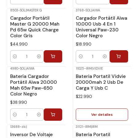
Cantidad
Cantidad
8503-SOL
|
MASTER G
3768-SOL
|
AIWA
Cargador Portátil
Cargador Portátil Aiwa
Master G 20000 Mah
10.000 Usb 4 En 1
Pd 65w Quick Charge
Universal Paw-230
Color Gris
Color Negro
$44.990
$18.990
Cantidad
Cantidad
4980-SOL
|
AIWA
11025-IRM
|
VIDVIE
No disponible
Batería Cargador
Bateria Portatil Vidvie
Portátil Aiwa 20.000
20000mah 2 Usb De
Mah 65w Paw-650
Carga Y Usb C
Color Negro
$22.990
$38.990
Ver detalles
Cantidad
13688-zlc
|
31121-IRM
|
IRM
Inversor De Voltaje
Bateria Portatil