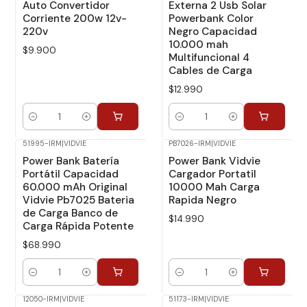
Auto Convertidor
Externa 2 Usb Solar
Corriente 200w 12v-
Powerbank Color
220v
Negro Capacidad
10.000 mah
$9.900
Multifuncional 4
Cables de Carga
$12.990
Cantidad
Cantidad
51995-IRM
|
VIDVIE
PB7026-IRM
|
VIDVIE
Power Bank Batería
Power Bank Vidvie
Portátil Capacidad
Cargador Portatil
60.000 mAh Original
10000 Mah Carga
Vidvie Pb7025 Bateria
Rapida Negro
de Carga Banco de
$14.990
Carga Rápida Potente
$68.990
Cantidad
Cantidad
12050-IRM
|
VIDVIE
51173-IRM
|
VIDVIE