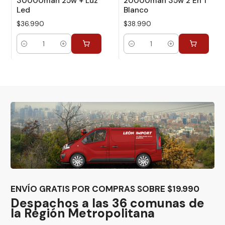
30000mah 25w + Luz
20000mah 35w 2 En 1
Led
Blanco
$36.990
$38.990
Cantidad
Cantidad
ENVÍO GRATIS POR COMPRAS SOBRE $19.990
Despachos a las 36 comunas de
la Región Metropolitana