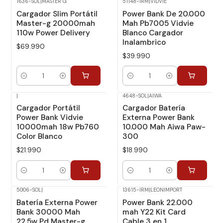
1636-SOL
|
MASTER G
51148-IRM
|
VIDVIE
Cargador Slim Portátil
Power Bank De 20.000
Master-g 20000mah
Mah Pb7005 Vidvie
110w Power Delivery
Blanco Cargador
Inalambrico
$69.990
$39.990
Cantidad
Cantidad
|
4648-SOL
|
AIWA
Cargador Portátil
Cargador Batería
Power Bank Vidvie
Externa Power Bank
10000mah 18w Pb760
10.000 Mah Aiwa Paw-
Color Blanco
300
$21.990
$18.990
Cantidad
Cantidad
5006-SOL
|
13615-IRM
|
LEONIMPORT
Batería Externa Power
Power Bank 22.000
Bank 30000 Mah
mah Y22 Kit Card
22.5w Pd Master-g
Cable 3 en 1