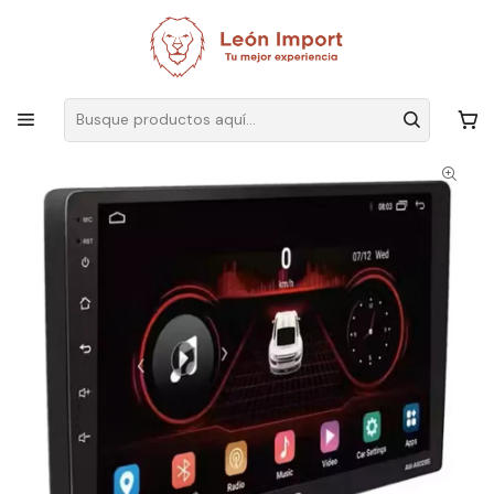
Envíos GRATIS
por compras sobre $19.990
Inicio
Electrónica
Audio y Video
Radios
Radio Auto 2 Din Android Touch Hd De 7 Pulgadas Aiwa Awa502bt
Color Negro