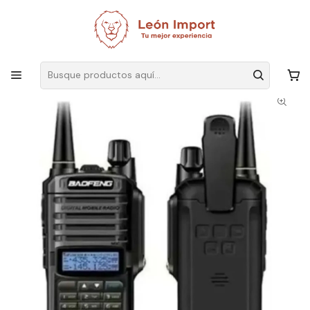
Envíos GRATIS
por compras sobre $19.990
Inicio
Electrónica
Audio y Video
Radios
Radio Baofeng plus Radios Transmisor Walkie Talkie