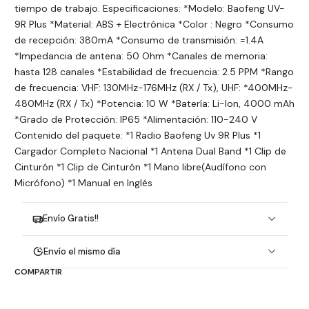
tiempo de trabajo. Especificaciones: *Modelo: Baofeng UV-
9R Plus *Material: ABS + Electrónica *Color : Negro *Consumo
de recepción: 380mA *Consumo de transmisión: =1.4A
*Impedancia de antena: 50 Ohm *Canales de memoria:
hasta 128 canales *Estabilidad de frecuencia: 2.5 PPM *Rango
de frecuencia: VHF: 130MHz-176MHz (RX / Tx), UHF: *400MHz-
480MHz (RX / Tx) *Potencia: 10 W *Batería: Li-Ion, 4000 mAh
*Grado de Protección: IP65 *Alimentación: 110-240 V
Contenido del paquete: *1 Radio Baofeng Uv 9R Plus *1
Cargador Completo Nacional *1 Antena Dual Band *1 Clip de
Cinturón *1 Clip de Cinturón *1 Mano libre(Audífono con
Micrófono) *1 Manual en Inglés
Envío Gratis!!
Envío el mismo día
COMPARTIR