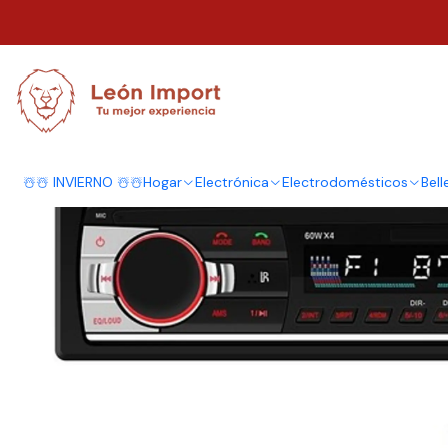
Inicio
Electrónica
Audio y Video
Radios
Radio De Auto Genérica Jsd
☃️☃️ INVIERNO ☃️☃️
Hogar
Electrónica
Electrodomésticos
Bell