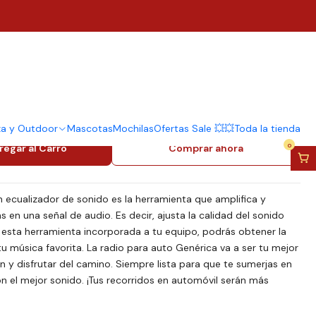
to Genérica Jsd-530
uetooth Y Lector De
za y Outdoor
Mascotas
Mochilas
Ofertas Sale 💥💥
Toda la tienda
0
regar al Carro
Comprar ahora
 ecualizador de sonido es la herramienta que amplifica y
en una señal de audio. Es decir, ajusta la calidad del sonido
 esta herramienta incorporada a tu equipo, podrás obtener la
tu música favorita. La radio para auto Genérica va a ser tu mejor
 y disfrutar del camino. Siempre lista para que te sumerjas en
n el mejor sonido. ¡Tus recorridos en automóvil serán más