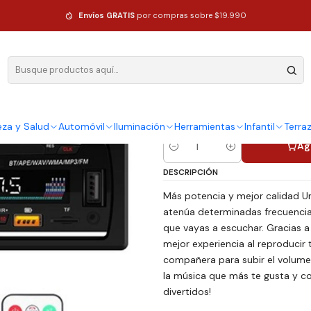
-530 Con Usb, Bluetooth Y Lector De Tarjeta Sd
Envíos GRATIS
por compras sobre $19.990
|
Radio De Au
Con Usb, Bl
Tarjeta Sd
eza y Salud
Automóvil
Iluminación
Herramientas
Infantil
Terra
Ag
Cantidad
DESCRIPCIÓN
Más potencia y mejor calidad Un
atenúa determinadas frecuencias 
que vayas a escuchar. Gracias a
mejor experiencia al reproducir 
compañera para subir el volumen
la música que más te gusta y co
divertidos!