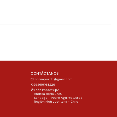
CONTÁCTANOS
leonimport13@gmail.com
56989168226
León Import SpA
Andrea doria 2720
Santiago - Pedro Aguirre Cerda
Región Metropolitana - Chile