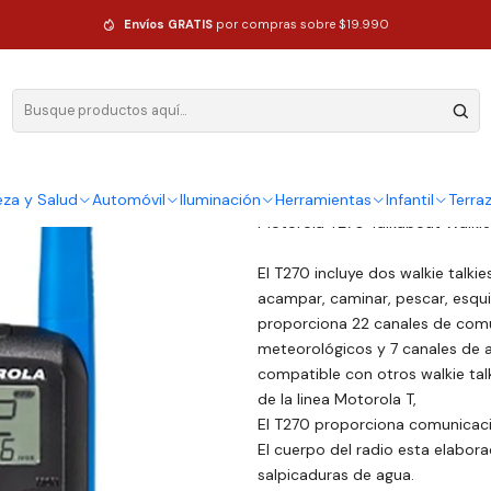
Motorola T270 2 Vías 22ch 40 Km
Envíos GRATIS
por compras sobre $19.990
|
Radio Handy
T270 2 Vías
DESCRIPCIÓN
eza y Salud
Automóvil
Iluminación
Herramientas
Infantil
Terra
Motorola T270 Talkabout Walkie 
El T270 incluye dos walkie talki
acampar, caminar, pescar, esqui
proporciona 22 canales de comun
meteorológicos y 7 canales de a
compatible con otros walkie tal
de la linea Motorola T,
El T270 proporciona comunicació
El cuerpo del radio esta elabor
salpicaduras de agua.