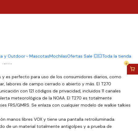
 Walkie Talkie Motorola
 22ch 40 Km
za y Outdoor
Mascotas
Mochilas
Ofertas Sale 💥💥
Toda la tienda
Talkie
0
es y es perfecto para uso de los consumidores diarios, como
ar, labores de campo cerrado o abierto y más. El T270
icación con 121 códigos de privacidad, incluidos 11 canales
lerta meteorológica de la NOAA. El T270 es totalmente
kies FRS/GMRS. Se enlaza con cualquier modelo de walkie talkies
n manos libres VOX y tiene una pantalla retroiluminada.
ado de un material totalmente antigolpes y a prueba de