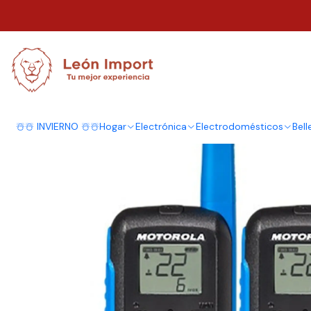
Inicio
Electrónica
Audio y Video
Radios
Radio Handy Walkie Talkie 
☃️☃️ INVIERNO ☃️☃️
Hogar
Electrónica
Electrodomésticos
Bell