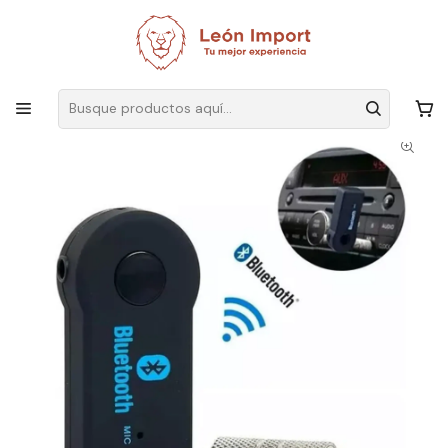
Envíos GRATIS
por compras sobre $19.990
Inicio
Electrónica
Audio y Video
Radios
Receptor Bluetooth Auxiliar Para Varios Dispositivos Audio