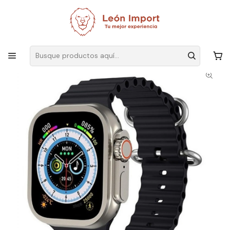
Envíos GRATIS
por compras sobre $19.990
Inicio
Electrónica
Wearables
Reloj Smartwatch Serie 8 Ultra Llamada Juego Notificaciones Qs8