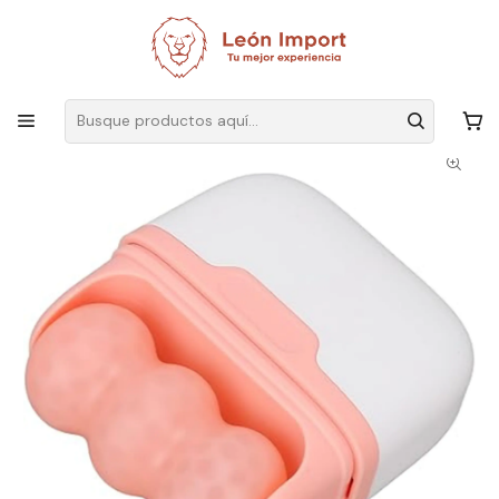
Envíos GRATIS
por compras sobre $19.990
Inicio
Belleza y Salud
Masajeadores
Muscular
Rodillo De Hielo 2 En 1 Masajeador Rostro Cuerpo Ojos