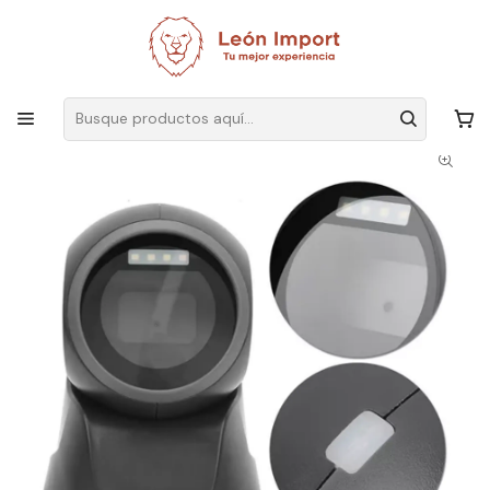
Envíos GRATIS
por compras sobre $19.990
Inicio
Ver Todos Los Productos
Scanner 1d 2d De Escritorio Usb Láser Lector Código De Barra