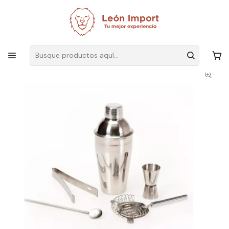
Envíos GRATIS
por compras sobre $19.990
Inicio
Hogar
Cocina
Utensilios
Set Kit Barman Completo Coctelera Tragos Bebidas