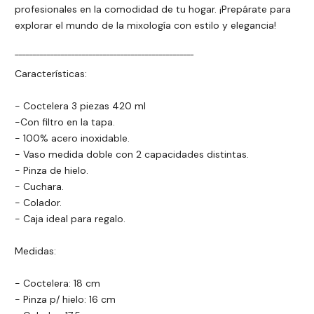
profesionales en la comodidad de tu hogar. ¡Prepárate para
explorar el mundo de la mixología con estilo y elegancia!
¯¯¯¯¯¯¯¯¯¯¯¯¯¯¯¯¯¯¯¯¯¯¯¯¯¯¯¯¯¯¯¯¯¯¯¯¯¯¯¯¯¯¯¯¯¯¯¯¯¯¯
Características:
- Coctelera 3 piezas 420 ml
-Con filtro en la tapa.
- 100% acero inoxidable.
- Vaso medida doble con 2 capacidades distintas.
- Pinza de hielo.
- Cuchara.
- Colador.
- Caja ideal para regalo.
Medidas:
- Coctelera: 18 cm
- Pinza p/ hielo: 16 cm