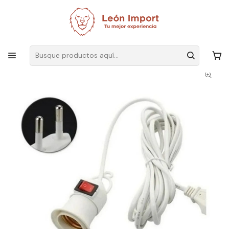
Envíos GRATIS
por compras sobre $19.990
Inicio
Iluminación
Corriente
Apliques
Soquete E27 Con Interruptor Cable 8 Mts Enchufe