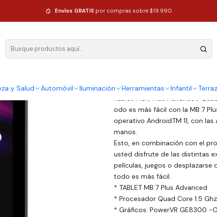
2GB de memoria RAM
Envíos GRATIS
por compras sobre $19.990
|
Tablet Mlab
de memoria
DESCRIPCIÓN
eza y Salud
Automóvil
Iluminación
Herramientas
Infantil
Terra
Tablet Mb7/ Plus Advance / Qua
odo es más fácil con la MB 7 Pl
operativo AndroidTM 11, con las
manos.
Esto, en combinación con el p
usted disfrute de las distintas e
películas, juegos o desplazarse
todo es más fácil.
* TABLET MB 7 Plus Advanced
* Procesador Quad Core 1.5 Ghz
* Gráficos: PowerVR GE8300 -