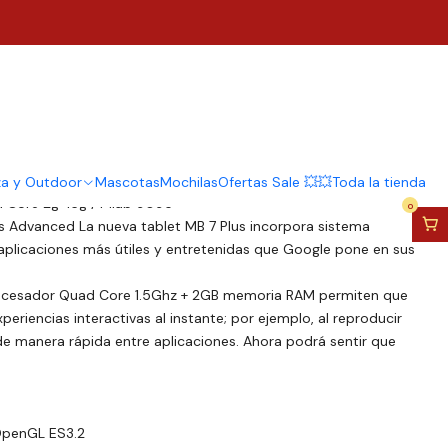
 Mb7 16GB negra y 2GB
 RAM
za y Outdoor
Mascotas
Mochilas
Ofertas Sale 💥💥
Toda la tienda
d Core 2g+16g / Mlab 9095
0
us Advanced La nueva tablet MB 7 Plus incorpora sistema
 aplicaciones más útiles y entretenidas que Google pone en sus
rocesador Quad Core 1.5Ghz + 2GB memoria RAM permiten que
xperiencias interactivas al instante; por ejemplo, al reproducir
 de manera rápida entre aplicaciones. Ahora podrá sentir que
OpenGL ES3.2