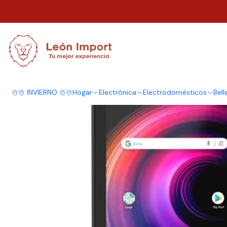
Inicio
Electrónica
Teléfonos y Tablet
Tablet Mlab Mb7 16GB negra y 
☃️☃️ INVIERNO ☃️☃️
Hogar
Electrónica
Electrodomésticos
Bell