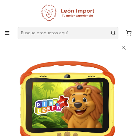
Envíos GRATIS
por compras sobre $19.990
Inicio
Electrónica
Teléfonos y Tablet
Tablet Play & Learn Pro Mlab 4GB Ram 64 Memoria Diseñada Para
Aprender Tablet Para Niños Digital