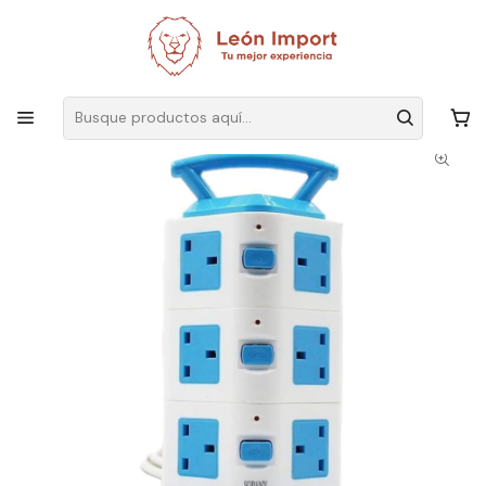
Envíos GRATIS
por compras sobre $19.990
Inicio
Ver Todos Los Productos
Torre Multicontacto Vertical Multicargador 12P