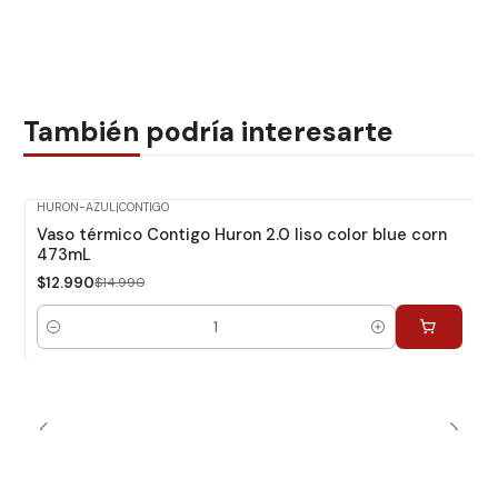
También podría interesarte
HURON-AZUL
|
CONTIGO
-13%
Dcto.
Vaso térmico Contigo Huron 2.0 liso color blue corn
473mL
$12.990
$14.990
Cantidad