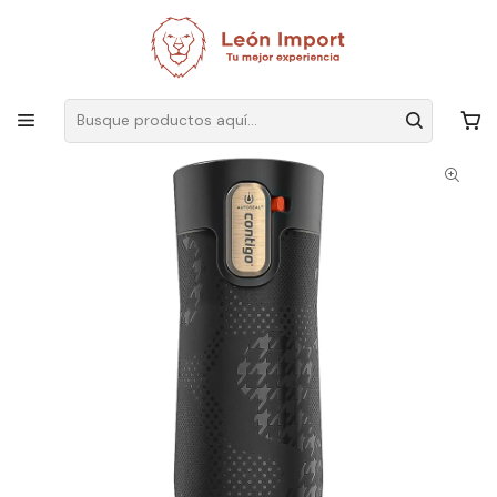
Envíos GRATIS
por compras sobre $19.990
Inicio
Hogar
Cocina
Vasos y Termos
Vaso Térmico Contigo 473ml Mug Allylove Autoseal De Acero
Inoxidable Vaso Color Negro