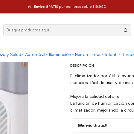
tátil Recargable 3 Velocidades Blanco
Envíos GRATIS
por compras sobre $19.990
|
Ventilador H
Recargable 
Ag
eza y Salud
Automóvil
Iluminación
Herramientas
Infantil
Terra
Cantidad
DESCRIPCIÓN
El climatizador portátil te ayud
espacios, fácil de usar y de insta
Mejora la calidad del aire
La función de humidificación c
climatizador, mejorando la circu
Envío Gratis!!