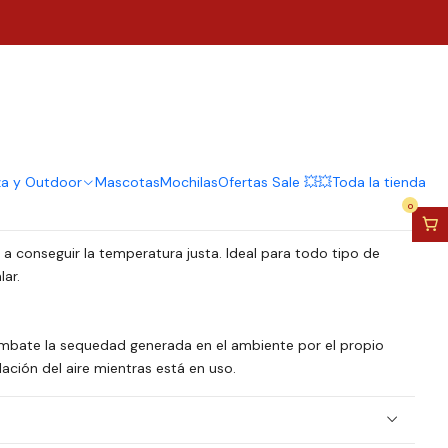
umifcador Portátil
3 Velocidades Blanco
regar al Carro
Comprar ahora
za y Outdoor
Mascotas
Mochilas
Ofertas Sale 💥💥
Toda la tienda
0
a a conseguir la temperatura justa. Ideal para todo tipo de
lar.
ombate la sequedad generada en el ambiente por el propio
lación del aire mientras está en uso.