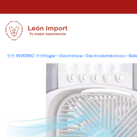
Inicio
Hogar
Ventiladores y Humificadores
Ventilador Humifcador Por
☃️☃️ INVIERNO ☃️☃️
Hogar
Electrónica
Electrodomésticos
Bell