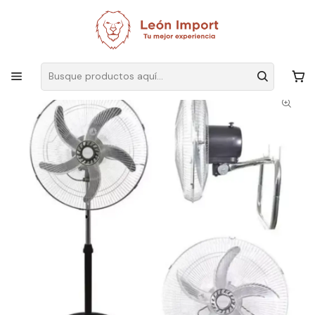
Envíos GRATIS
por compras sobre $19.990
Inicio
Hogar
Ventiladores y Humificadores
Ventilador Industrial Metalico 18 Alta Potencia 3 En 1