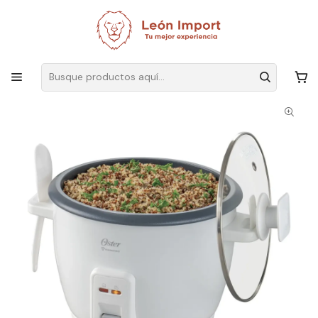
Envíos GRATIS
por compras sobre $19.990
Inicio
Hogar
Cocina
Electrodomésticos
Arrocera Oster 7 Tazas Diamond Force Ckstrcb7dfwht Blanco 50 Hz
500w 1.26 Lts