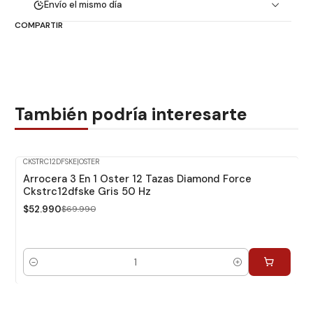
Envío el mismo día
COMPARTIR
También podría interesarte
CKSTRC12DFSKE
|
OSTER
-24%
Dcto.
Arrocera 3 En 1 Oster 12 Tazas Diamond Force
Ckstrc12dfske Gris 50 Hz
$52.990
$69.990
Cantidad