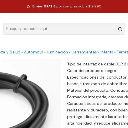
de 2M
Envíos GRATIS
por compras sobre $19.990
|
Cable de Se
Ag
Cantidad
eza y Salud
Automóvil
Iluminación
Herramientas
Infantil
Terra
DESCRIPCIÓN
Tipo de interfaz de cable: XLR 3
Color del producto: negro
Especificaciones del conductor
blindaje trenzado de cobre lib
Material del producto: Conducto
Formación Integrada, carcasa de
Características del producto: h
resistente y duradero, con bue
protege eficazmente las interfe
alta fidelidad, y reduce eficazme