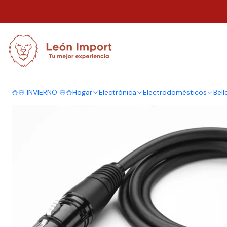
Inicio
Electrónica
Cargadores
Cables de Datos
Cable de Señal DMX 
☃️☃️ INVIERNO ☃️☃️
Hogar
Electrónica
Electrodomésticos
Bell