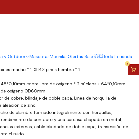
ñal DMX de 2M
regar al Carro
Comprar ahora
za y Outdoor
Mascotas
Mochilas
Ofertas Sale 💥💥
Toda la tienda
0
 pines macho * 1, XLR 3 pines hembra * 1
: 48*0,10mm cobre libre de oxígeno * 2 núcleos + 64*0,10mm
re de oxígeno OD6.0mm
r de cobre, blindaje de doble capa. Línea de horquilla de
 aleación de zinc.
echo de alambre formado integralmente con horquillas,
n rendimiento de contacto y una carcasa chapada en metal,
rencias externas, cable blindado de doble capa, transmisión de
nte el ruido