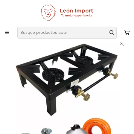
Envíos GRATIS
por compras sobre $19.990
Inicio
Terraza y Outdoor
Camping
Cocinillas
Cocina Cocinilla 2 Platos Manguera Y Abrazaderas Regulador