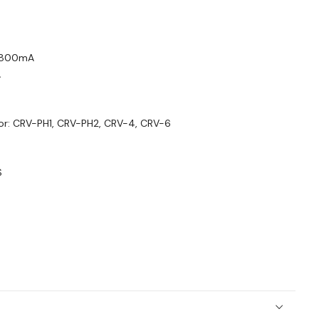
0-800mA
A
dor: CRV-PH1, CRV-PH2, CRV-4, CRV-6
S