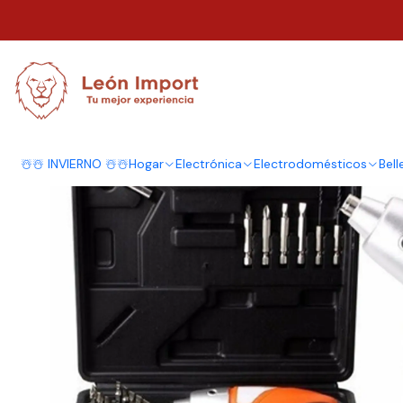
Inicio
Herramientas
Kit
Destornillador Inalámbrico 12v 45 Accesorio
☃️☃️ INVIERNO ☃️☃️
Hogar
Electrónica
Electrodomésticos
Bell