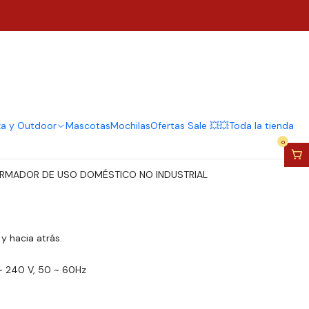
or Inalámbrico 12v 45
regar al Carro
Comprar ahora
za y Outdoor
Mascotas
Mochilas
Ofertas Sale 💥💥
Toda la tienda
0
ARMADOR DE USO DOMÉSTICO NO INDUSTRIAL
y hacia atrás.
 ~ 240 V, 50 ~ 60Hz