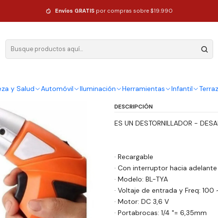
s
Envíos GRATIS
por compras sobre $19.990
|
Destornillad
Accesorios
Ag
eza y Salud
Automóvil
Iluminación
Herramientas
Infantil
Terra
Cantidad
DESCRIPCIÓN
ES UN DESTORNILLADOR - DES
· Recargable
· Con interruptor hacia adelante 
· Modelo: BL-TYA
· Voltaje de entrada y Freq: 100
· Motor: DC 3,6 V
· Portabrocas: 1/4 "= 6,35mm