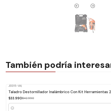
También podría interesa
JS1315-VA
|
-21%
Dcto.
Taladro Destornillador Inalámbrico Con Kit Herramientas
$33.990
$42.990
Cantidad