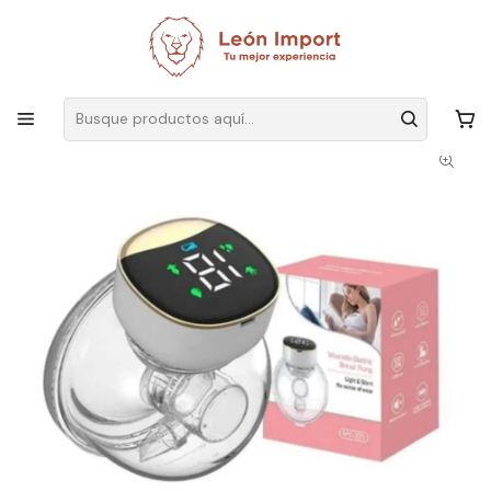
Envíos GRATIS
por compras sobre $19.990
Inicio
Infantil
Mundo Bebé
Extractor De Leche Saca Leche Portátil manos libres