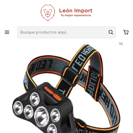
Envíos GRATIS
por compras sobre $19.990
Inicio
Iluminación
Linternas
Portátiles
Linterna Frontal 7 Led Impermeable Recargable Por Usb Luz