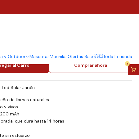
para Solar Led Flama
staca Impermeables
2cm
za y Outdoor
Mascotas
Mochilas
Ofertas Sale 💥💥
Toda la tienda
0
regar al Carro
Comprar ahora
Led Solar Jardín
seño de llamas naturales
o y vivos.
 2200 mAh
rporada, que dura hasta 14 horas
rte sin esfuerzo