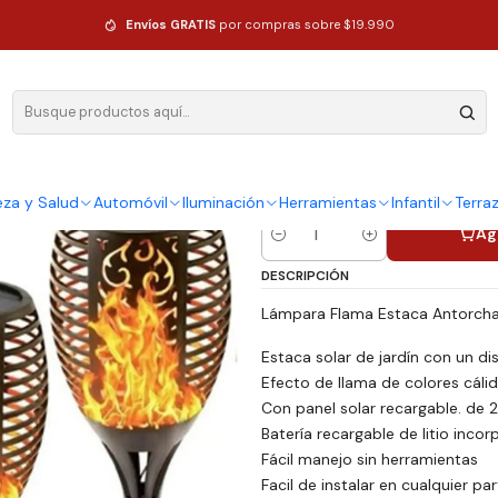
Solar Led Flama Antorcha Estaca Impermeables Pequeñas 52cm
Envíos GRATIS
por compras sobre $19.990
|
Pack X4 Lam
Antorcha E
Pequeñas 5
eza y Salud
Automóvil
Iluminación
Herramientas
Infantil
Terra
Ag
Cantidad
DESCRIPCIÓN
Lámpara Flama Estaca Antorcha 
Estaca solar de jardín con un di
Efecto de llama de colores cálid
Con panel solar recargable. de
Batería recargable de litio inco
Fácil manejo sin herramientas
Facil de instalar en cualquier pa