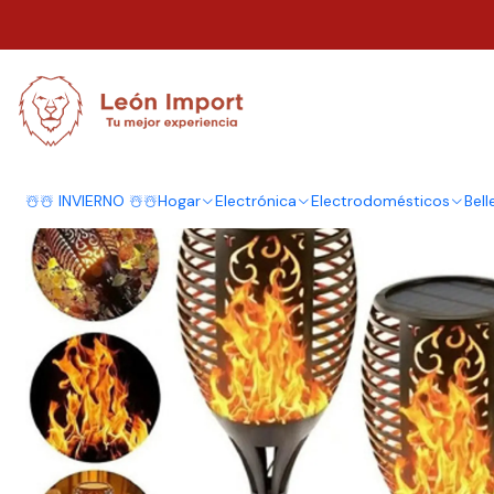
Inicio
Terraza y Outdoor
Riego
Accesorios Jardín
Pack X4 Lampara 
☃️☃️ INVIERNO ☃️☃️
Hogar
Electrónica
Electrodomésticos
Bell