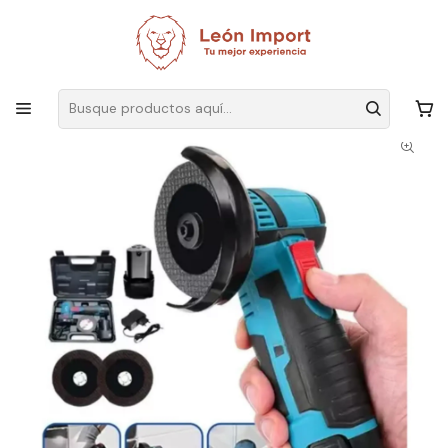
Envíos GRATIS
por compras sobre $19.990
Inicio
Herramientas
Eléctricas
Mini Amoladora Angular Pequeña, Máquina Pulidora