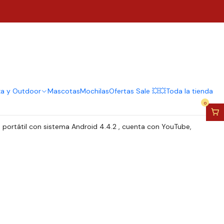
or Portátil Alta
ull Hd 720p
regar al Carro
Comprar ahora
za y Outdoor
Mascotas
Mochilas
Ofertas Sale 💥💥
Toda la tienda
0
portátil con sistema Android 4.4.2 , cuenta con YouTube,