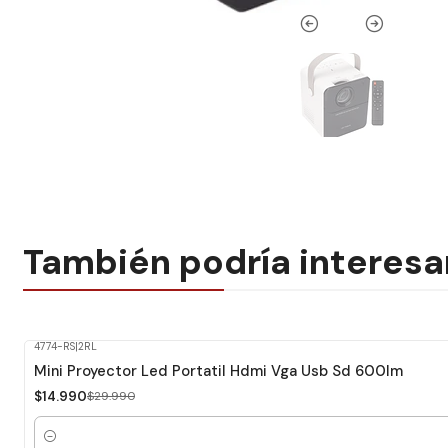
También podría interesa
4774-RS
|
2RL
-50%
Dcto.
Mini Proyector Led Portatil Hdmi Vga Usb Sd 600lm
$14.990
$29.990
Cantidad