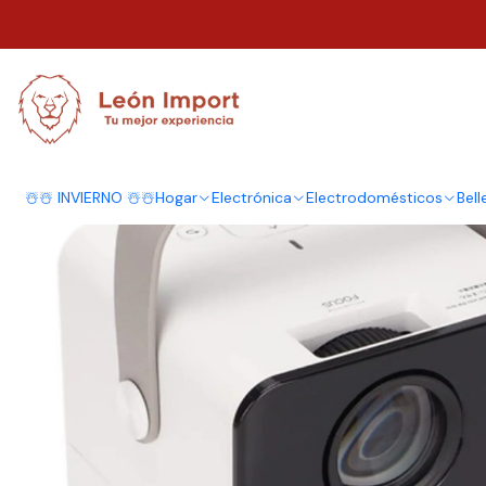
Inicio
Electrónica
Proyectores
Imagen
Mini Proyector Portátil Alta 
☃️☃️ INVIERNO ☃️☃️
Hogar
Electrónica
Electrodomésticos
Bell