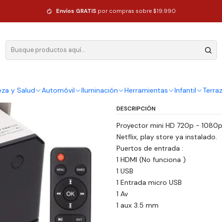
Resolución Full Hd 720p
Envíos GRATIS
por compras sobre $19.990
|
Mini Proyect
Resolución F
Ag
eza y Salud
Automóvil
Iluminación
Herramientas
Infantil
Terra
Cantidad
DESCRIPCIÓN
Proyector mini HD 720p - 1080p 
Netflix, play store ya instalado.
Puertos de entrada :
1 HDMI (No funciona )
1 USB
1 Entrada micro USB
1 Av
1 aux 3.5 mm