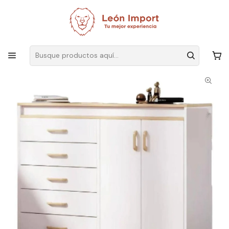
Envíos GRATIS
por compras sobre $19.990
Inicio
Hogar
Dormitorio
Mueble Comoda Organizadora Multifuncional 6 Cajones
100x34x94cm