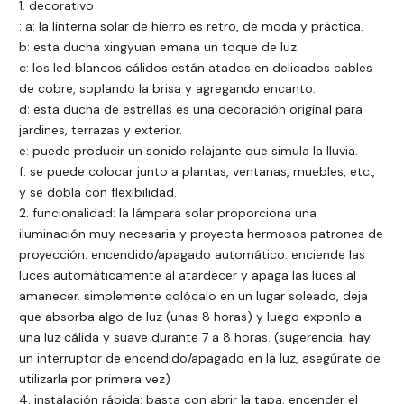
1. decorativo
: a: la linterna solar de hierro es retro, de moda y práctica.
b: esta ducha xingyuan emana un toque de luz.
c: los led blancos cálidos están atados en delicados cables
de cobre, soplando la brisa y agregando encanto.
d: esta ducha de estrellas es una decoración original para
jardines, terrazas y exterior.
e: puede producir un sonido relajante que simula la lluvia.
f: se puede colocar junto a plantas, ventanas, muebles, etc.,
y se dobla con flexibilidad.
2. funcionalidad: la lámpara solar proporciona una
iluminación muy necesaria y proyecta hermosos patrones de
proyección. encendido/apagado automático: enciende las
luces automáticamente al atardecer y apaga las luces al
amanecer. simplemente colócalo en un lugar soleado, deja
que absorba algo de luz (unas 8 horas) y luego exponlo a
una luz cálida y suave durante 7 a 8 horas. (sugerencia: hay
un interruptor de encendido/apagado en la luz, asegúrate de
utilizarla por primera vez)
4. instalación rápida: basta con abrir la tapa, encender el