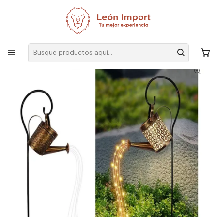
Envíos GRATIS
por compras sobre $19.990
Inicio
Terraza y Outdoor
Riego
Accesorios Jardín
Regadera Cobre Luz Solar Jardín Led Luz Calida