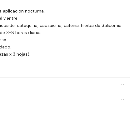
a aplicación nocturna.
l vientre.
coside, catequina, capsaicina, cafeína, hierba de Salicornia.
 de 3-8 horas diarias.
asa.
dado.
zas x 3 hojas).