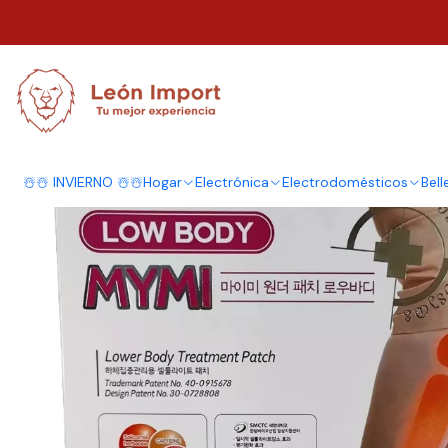
Inicio
Belleza y Salud
Salud y Ortopédico
Parches Adelgazante Extract
☃️☃️ INVIERNO ☃️☃️
Hogar
Electrónica
Electrodomésticos
Bell