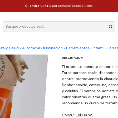
o Te Para Celulitis x 10 Uni
Envíos GRATIS
por compras sobre $19.990
|
Parches Ade
Para Celuliti
Ag
eza y Salud
Automóvil
Iluminación
Herramientas
Infantil
Terra
Cantidad
DESCRIPCIÓN
El producto consiste en parches 
Estos parches están diseñados pa
vientre, promoviendo la elastici
Sophoricoside, catequina, capsai
y celulitis. El parche se adhiere
calor mientras quema grasa. Un 
recomienda un curso de tratam
CARACTERÍSTICAS