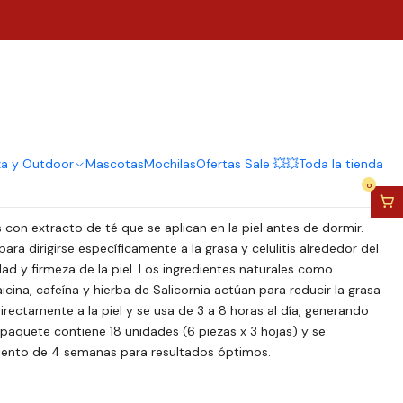
lgazante Extracto Te
s x 10 Uni
regar al Carro
Comprar ahora
za y Outdoor
Mascotas
Mochilas
Ofertas Sale 💥💥
Toda la tienda
0
con extracto de té que se aplican en la piel antes de dormir.
ra dirigirse específicamente a la grasa y celulitis alrededor del
dad y firmeza de la piel. Los ingredientes naturales como
cina, cafeína y hierba de Salicornia actúan para reducir la grasa
 directamente a la piel y se usa de 3 a 8 horas al día, generando
paquete contiene 18 unidades (6 piezas x 3 hojas) y se
iento de 4 semanas para resultados óptimos.