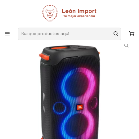
Envíos GRATIS
por compras sobre $19.990
Inicio
Electrónica
Audio y Video
Parlantes
Parlante JBL PartyBox 110 portátil con bluetooth negra 100V/240V