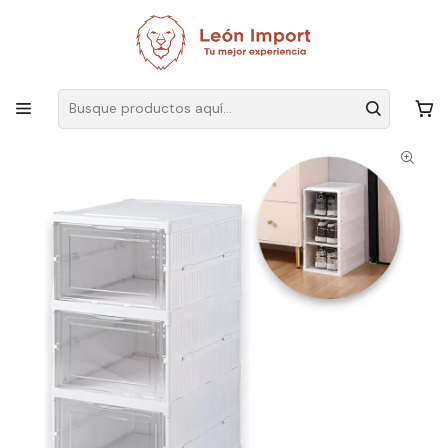
Envíos GRATIS
por compras sobre $19.990
Inicio
Ver Todos Los Productos
Zapatera Organizador Caja Apilable Para Zapatos 3 Niveles Color
Blanco