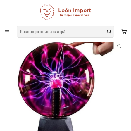
Envíos GRATIS
por compras sobre $19.990
Inicio
Iluminación
Lámparas
Mesa
Luz Mi Tienda Lampara De Plasma Escritorio Mesa Noche Color
Negro 220v 21cm X 14cm X 13cm De Diámetro