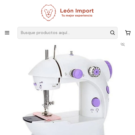
Envíos GRATIS
por compras sobre $19.990
Inicio
Hogar
Dormitorio
Máquina Coser Portátil Pedal Eléctrica Domestica Blanco