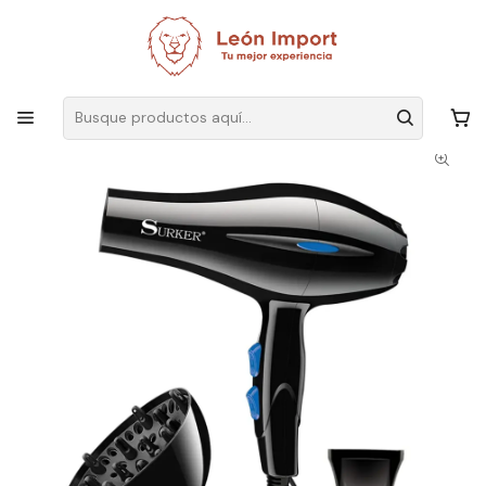
Envíos GRATIS
por compras sobre $19.990
Inicio
Belleza y Salud
Alisadores y Secadores
Secador De Pelo 3000w Uso Profesional Surker